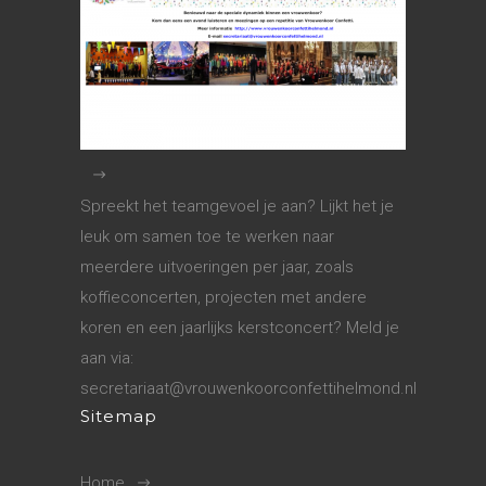
Spreekt het teamgevoel je aan? Lijkt het je
leuk om samen toe te werken naar
meerdere uitvoeringen per jaar, zoals
koffieconcerten, projecten met andere
koren en een jaarlijks kerstconcert? Meld je
aan via:
secretariaat@vrouwenkoorconfettihelmond.nl
Sitemap
Home