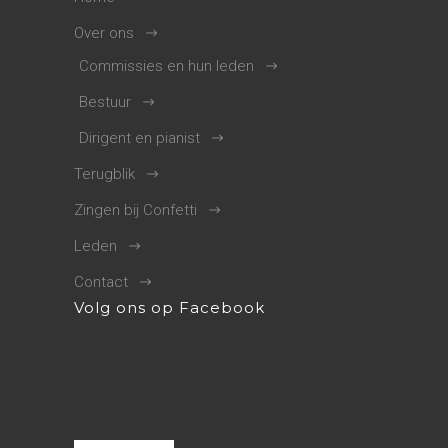
Over ons
Commissies en hun leden
Bestuur
Dirigent en pianist
Terugblik
Zingen bij Confetti
Leden
Contact
Volg ons op Facebook