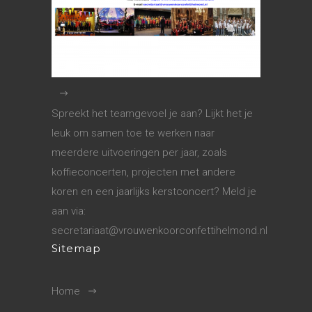
Spreekt het teamgevoel je aan? Lijkt het je
leuk om samen toe te werken naar
meerdere uitvoeringen per jaar, zoals
koffieconcerten, projecten met andere
koren en een jaarlijks kerstconcert? Meld je
aan via:
secretariaat@vrouwenkoorconfettihelmond.nl
Sitemap
Home