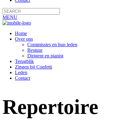
Contact
MENU
Home
Over ons
Commissies en hun leden
Bestuur
Dirigent en pianist
Terugblik
Zingen bij Confetti
Leden
Contact
Repertoire