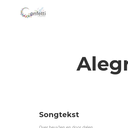
Alegr
Songtekst
Over heuv'len en door dalen