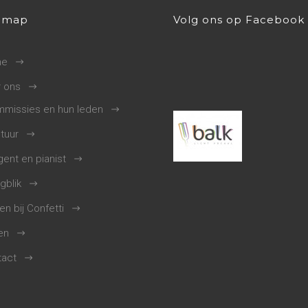
emap
Volg ons op Facebook
me
 ons
missies en hun leden
tuur
gent en pianist
gblik
en bij Confetti
en
tact