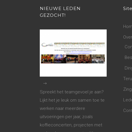
NIEUWE LEDEN
Sit
GEZOCHT!
Ho
Over
Com
Bes
Diri
Teru
Zing
Spreekt het teamgevoel je aan?
Led
Lijkt het je leuk om samen toe te
werken naar meerdere
Con
uitvoeringen per jaar, zoals
koffieconcerten, projecten met