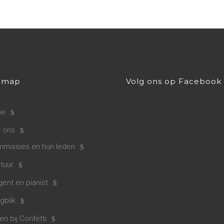
emap
Volg ons op Facebook
me
 ons
missies en hun leden
tuur
gent en pianist
gblik
en bij Confetti