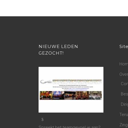
NIEUWE LEDEN
Sit
GEZOCHT!
Ho
Over
Com
Bes
Diri
Teru
Zing
Spreekt het teamgevoel je aan?