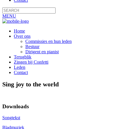
Contact
MENU
Home
Over ons
Commissies en hun leden
Bestuur
Dirigent en pianist
Terugblik
Zingen bij Confetti
Leden
Contact
Sing joy to the world
Downloads
Songtekst
Bladmuziek