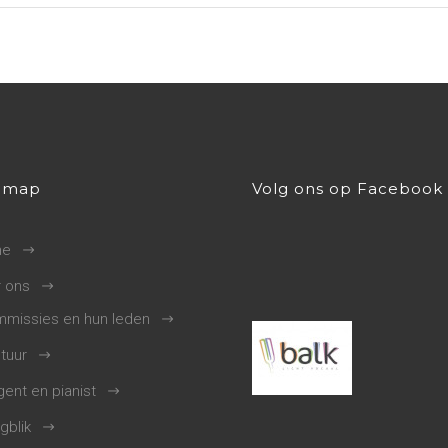
emap
Volg ons op Facebook
me
 ons
missies en hun leden
tuur
gent en pianist
gblik