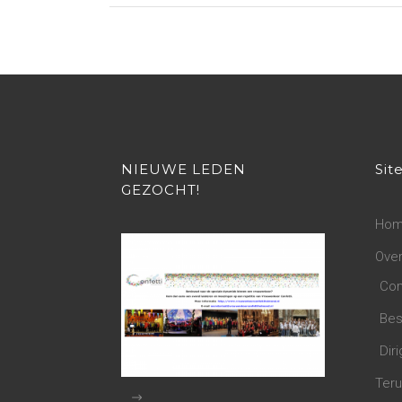
NIEUWE LEDEN
Sit
GEZOCHT!
Ho
Over
Com
Bes
Diri
Teru