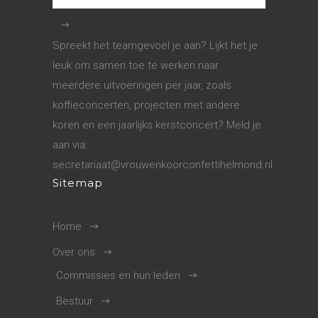
Spreekt het teamgevoel je aan? Lijkt het je
leuk om samen toe te werken naar
meerdere uitvoeringen per jaar, zoals
koffieconcerten, projecten met andere
koren en een jaarlijks kerstconcert? Meld je
aan via:
secretariaat@vrouwenkoorconfettihelmond.nl
Sitemap
Home
Over ons
Commissies en hun leden
Bestuur