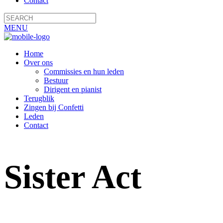
Contact
MENU
Home
Over ons
Commissies en hun leden
Bestuur
Dirigent en pianist
Terugblik
Zingen bij Confetti
Leden
Contact
Sister Act